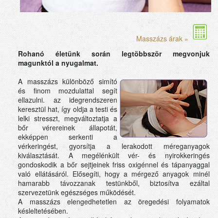
Masszázs árak »
Rohanó életünk során legtöbbször megvonjuk
magunktól a nyugalmat.
A masszázs különböző simító
és finom mozdulattal segít
ellazulni. az idegrendszeren
keresztül hat, így oldja a testi és
lelki stresszt, megváltoztatja a
bőr vérereinek állapotát,
ekképpen serkenti a
vérkeringést, gyorsítja a lerakodott méreganyagok
kiválasztását. A megélénkült vér- és nyirokkeringés
gondoskodik a bőr sejtjeinek friss oxigénnel és tápanyaggal
való ellátásáról. Elősegíti, hogy a mérgező anyagok minél
hamarabb távozzanak testünkből, biztosítva ezáltal
szervezetünk egészséges működését.
A masszázs elengedhetetlen az öregedési folyamatok
késleltetésében.