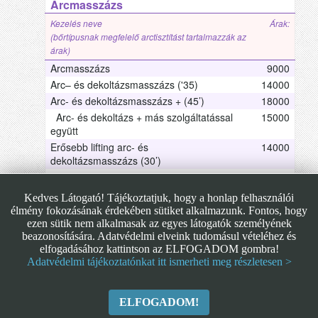
Arcmasszázs
Kezelés neve
Árak:
(bőrtípusnak megfelelő arctisztítást tartalmazzák az
árak)
Arcmasszázs
9000
Arc– és dekoltázsmasszázs ('35)
14000
Arc- és dekoltázsmasszázs + (45’)
18000
Arc- és dekoltázs + más szolgáltatással
15000
együtt
Erősebb lifting arc- és
14000
dekoltázsmasszázs (30’)
Jáde köves speciális lifting
9000
szemmasszázzsal (15')
Kedves Látogató! Tájékoztatjuk, hogy a honlap felhasználói
Jáde köves szemmasszázs Arckezeléshez
5000
élmény fokozásának érdekében sütiket alkalmazunk. Fontos, hogy
kiegészítőként
ezen sütik nem alkalmasak az egyes látogatók személyének
beazonosítására. Adatvédelmi elveink tudomásul vételéhez és
Az árak forintban értendőek és az ÁFÁ-t tartalmazzák.
elfogadásához kattintson az ELFOGADOM gombra!
Adatvédelmi tájékoztatónkat itt ismerheti meg részletesen >
ELFOGADOM!
Copyright © 2026
Óbuda Kozmetika ¦ 1031 Budapest, Vízimolnár utca