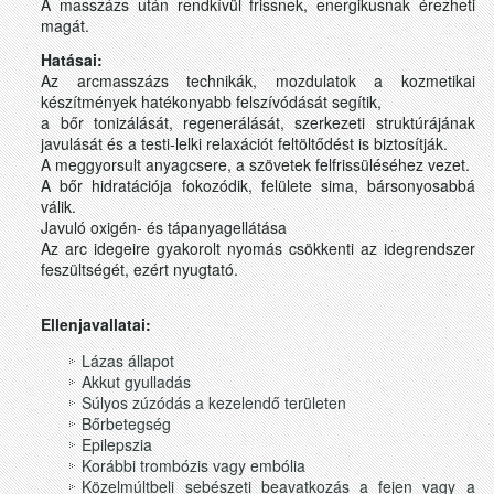
A masszázs után rendkívül frissnek, energikusnak érezheti
magát.
Hatásai:
Az arcmasszázs technikák, mozdulatok a kozmetikai
készítmények hatékonyabb felszívódását segítik,
a bőr tonizálását, regenerálását, szerkezeti struktúrájának
javulását és a testi-lelki relaxációt feltöltődést is biztosítják.
A meggyorsult anyagcsere, a szövetek felfrissüléséhez vezet.
A bőr hidratációja fokozódik, felülete sima, bársonyosabbá
válik.
Javuló oxigén- és tápanyagellátása
Az arc idegeire gyakorolt nyomás csökkenti az idegrendszer
feszültségét, ezért nyugtató.
Ellenjavallatai:
Lázas állapot
Akkut gyulladás
Súlyos zúzódás a kezelendő területen
Bőrbetegség
Epilepszia
Korábbi trombózis vagy embólia
Közelmúltbeli sebészeti beavatkozás a fejen vagy a